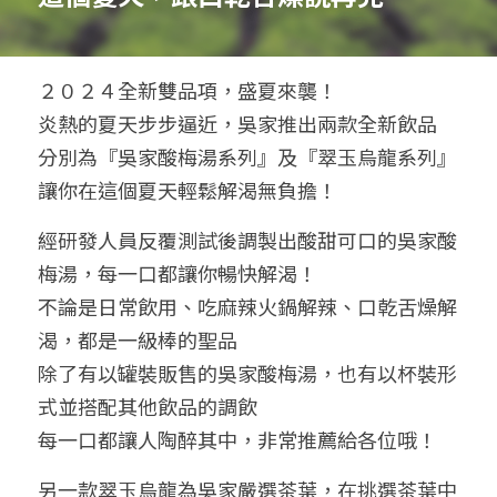
察理王子
２０２４全新雙品項，盛夏來襲！
炎熱的夏天步步逼近，吳家推出兩款全新飲品
分別為『吳家酸梅湯系列
』
及
『
翠玉烏龍系列
』
讓你在這個夏天輕鬆解渴無負擔！
經
研發人員反覆
測試後調製出酸甜可口的吳家酸
梅湯，每一口都讓你暢快解渴！
不論是日常飲用、吃麻辣火鍋解辣
、口乾舌燥解
渴，都是一級棒的聖品
除了有以罐裝販售的吳家酸梅湯，也有以杯裝形
式並搭配其他飲品的調飲
每一口都讓人陶醉其中，非常推薦給各位哦！
另一款翠玉烏龍為吳家嚴選茶葉，在挑選茶葉中