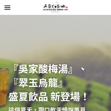
首頁
關於我們
飲品專區
最新消息
聯絡我們
『吳家酸梅湯』、
加盟專線
『翠玉烏龍』
搜索
盛夏飲品 新登場！ 
這個夏天，跟口乾舌燥說再見