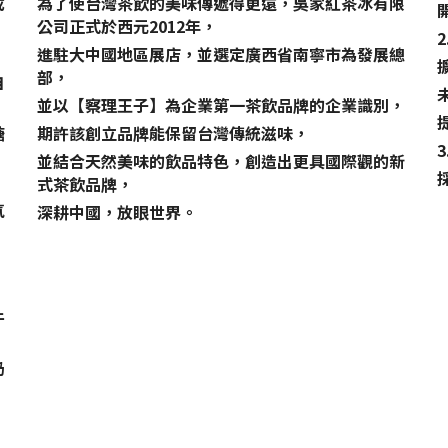
成
為了使台灣茶飲的美味傳遞得更遠，吳家紅茶冰有限
公司正式於西元2012年，
進駐大中國地區展店，並選定廣西省南寧市為發展總
部，
自
並以【察理王子】為企業第一茶飲品牌的企業識別，
糖
期許該創立品牌能保留台灣傳統滋味，
並結合天然美味的飲品特色，創造出更具國際觀的新
式茶飲品牌，
氣
深耕中國，放眼世界。
牛
奶