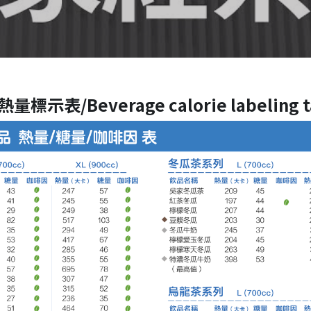
量標示表/Beverage calorie labeling t