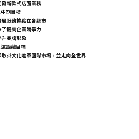
開發新款式店面業務
2.中期目標
擴展服務據點在各縣市
未了提高企業競爭力
提升品牌形象
3.遠距離目標
採取茶文化進軍國際市場，並走向全世界 