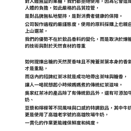
對人體無益的果糖，我們都拒絕使用，因為它會造
人體的負擔，如此嚴格的品質控管，
是對品牌無私地堅持，是對消費者健康的保障。
公司製作過程的嚴謹態度，使用的原料採購上也親
上山選茶，
我們的優勢不在於飲品香料的變化，而是取決於煉
的技術與對於天然食材的尊重
如何提煉出糖的天然蔗香味且不掩蓋茶葉本身的香
才是重點，
而店內的招牌紅茶冰就是成功地帶出茶味與糖香，
讓人一喝就想起小時候媽媽煮的傳統紅茶滋味。
吳家紅茶冰的產品除了有傳統飲品外，還有可添加
奶、
豆漿和檸檬等不同風味與口感的特調飲品，其中牛
更是使用了高雄老字號的高雄牧場牛奶，
一貫化的作業更能確保鮮度和純度。